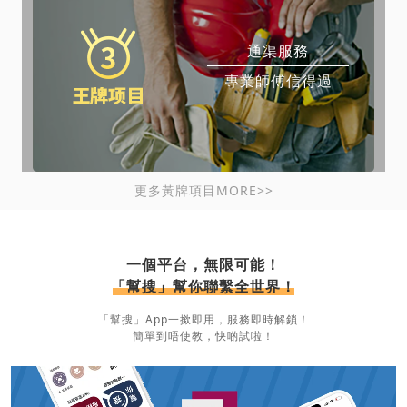
通渠服務
專業師傅信得過
更多黃牌項目MORE>>
一個平台，無限可能！
「幫搜」幫你聯繫全世界！
「幫搜」App一撳即用，服務即時解鎖！
簡單到唔使教，快啲試啦！